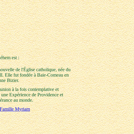
éhem est :
velle de l'Église catholique, née du
II. Elle fut fondée à Baie-Comeau en
ne Bizier.
ion à la fois contemplative et
t une Expérience de Providence et
spérance au monde.
la Famille Myriam