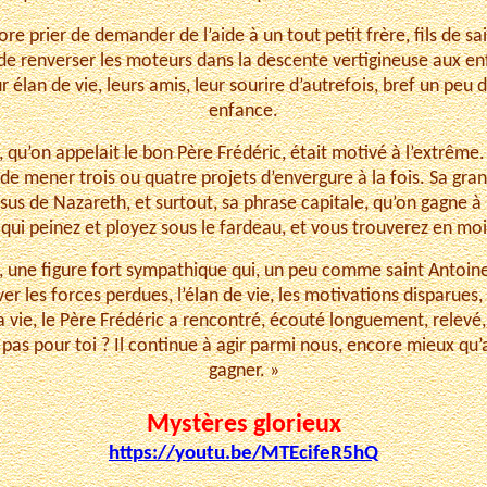
e prier de demander de l’aide à un tout petit frère, fils de sa
de renverser les moteurs dans la descente vertigineuse aux enfe
r élan de vie, leurs amis, leur sourire d’autrefois, bref un peu
enfance.
 qu’on appelait le bon Père Frédéric, était motivé à l’extrême. I
de mener trois ou quatre projets d’envergure à la fois. Sa grand
sus de Nazareth, et surtout, sa phrase capitale, qu’on gagne à
qui peinez et ployez sous le fardeau, et vous trouverez en moi
e, une figure fort sympathique qui, un peu comme saint Antoine
ver les forces perdues, l’élan de vie, les motivations disparues, e
vie, le Père Frédéric a rencontré, écouté longuement, relevé, 
 pas pour toi ? Il continue à agir parmi nous, encore mieux qu’av
gagner. »
Mystères glorieux
https://youtu.be/MTEcifeR5hQ