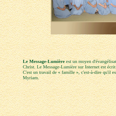
Le Message-Lumière
est un moyen d'évangélisati
Christ. Le Message-Lumière sur Internet est écr
C'est un travail de « famille », c'est-à-dire qu'i
Myriam.