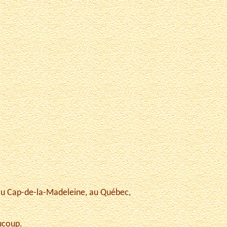
é au Cap-de-la-Madeleine, au Québec,
aucoup.