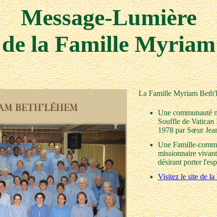
Message-Lumière
de la Famille Myriam
La Famille Myriam Beth'l
Une communauté nou
Souffle de Vatican 
1978 par Sœur Jean
Une Famille-commun
missionnaire vivan
désirant porter l'e
Visitez le site de 