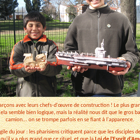
rçons avec leurs chefs-d'œuvre de construction ! Le plus grand
la semble bien logique, mais la réalité nous dit que le gros bat
camion... on se trompe parfois en se fiant à l'apparence.
le du jour : les pharisiens critiquent parce que les disciples d
t qu'il y a plus grand que ce rituel, et que la
Loi de l'Esprit d'A