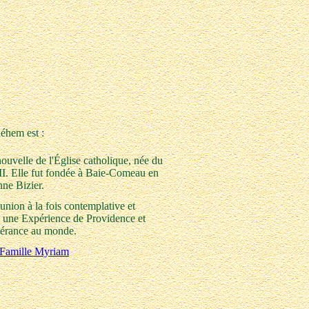
éhem est :
velle de l'Église catholique, née du
II. Elle fut fondée à Baie-Comeau en
ne Bizier.
ion à la fois contemplative et
t une Expérience de Providence et
spérance au monde.
la Famille Myriam