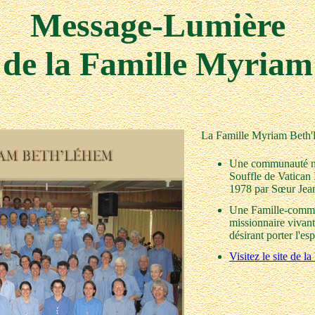
Message-Lumière
de la Famille Myriam
La Famille Myriam Beth'l
Une communauté nou
Souffle de Vatican 
1978 par Sœur Jean
Une Famille-commun
missionnaire vivan
désirant porter l'e
Visitez le site de 