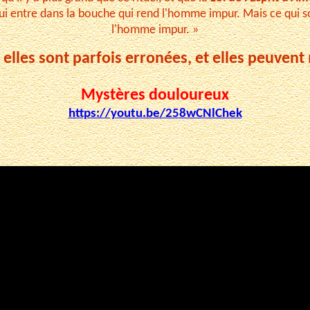
 qui entre dans la bouche qui rend l'homme impur. Mais ce qui so
l'homme impur. »
: elles sont parfois erronées, et elles peuven
Mystères douloureux
https://youtu.be/258wCNlChek