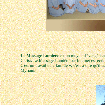
Le Message-Lumière
est un moyen d'évangélisati
Christ. Le Message-Lumière sur Internet est écr
C'est un travail de « famille », c'est-à-dire qu'i
Myriam.